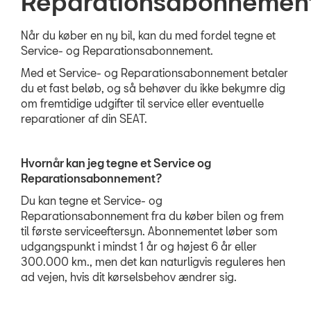
Reparationsabonnemen
Reparationsa
Når du køber en ny bil, kan du med fordel tegne et
Kontrol af udstyr
Service- og Reparationsabonnement.
Prismatch
Med et Service- og Reparationsabonnement betaler
du et fast beløb, og så behøver du ikke bekymre dig
MinSEAT
om fremtidige udgifter til service eller eventuelle
reparationer af din SEAT.
Synstjek
PLADEVÆRKSTED
Hvornår kan jeg tegne et Service og
Reparationsabonnement?
BRUGTE BILER
Du kan tegne et Service- og
Reparationsabonnement fra du køber bilen og frem
TILBEHØR
til første serviceeftersyn. Abonnementet løber som
udgangspunkt i mindst 1 år og højest 6 år eller
300.000 km., men det kan naturligvis reguleres hen
RESERVEDELE
ad vejen, hvis dit kørselsbehov ændrer sig.
NYHEDER